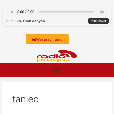
Skip
to
content
Brak danych
Teraz gramy:
Mini player
Wesprzyj radio
taniec