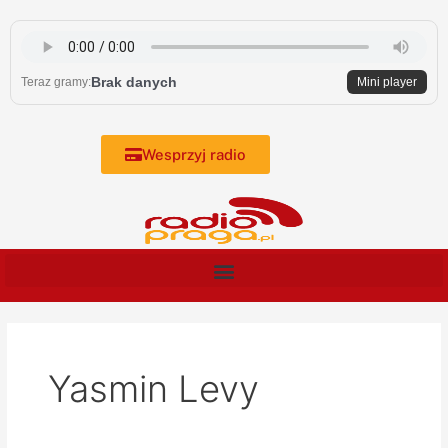
Skip
to
content
Brak danych
Teraz gramy:
Mini player
Wesprzyj radio
Yasmin Levy