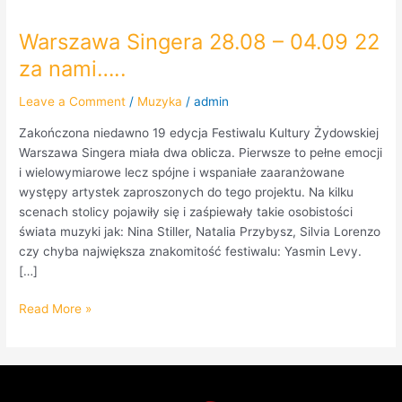
Warszawa Singera 28.08 – 04.09 22
Warszawa
Singera
za nami…..
28.08
–
Leave a Comment
/
Muzyka
/
admin
04.09
Zakończona niedawno 19 edycja Festiwalu Kultury Żydowskiej
22
Warszawa Singera miała dwa oblicza. Pierwsze to pełne emocji
za
i wielowymiarowe lecz spójne i wspaniałe zaaranżowane
nami…..
występy artystek zaproszonych do tego projektu. Na kilku
scenach stolicy pojawiły się i zaśpiewały takie osobistości
świata muzyki jak: Nina Stiller, Natalia Przybysz, Silvia Lorenzo
czy chyba największa znakomitość festiwalu: Yasmin Levy.
[…]
Read More »