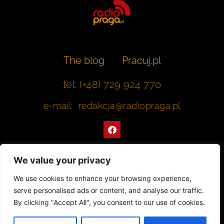
The blog
Pracuj.pl
tel: (+48) 729 924 770
e-mail: redakcja@radiopraga.pl
F
a
c
e
b
We value your privacy
o
o
Współpracujemy z Muzeum Warszawskiej Pragi
We use cookies to enhance your browsing experience,
k
serve personalised ads or content, and analyse our traffic.
© 2022 All rights Reserved. Radiopraga.pl
By clicking "Accept All", you consent to our use of cookies.
Projekt strony internetowej: tomasz-kaminski.pl