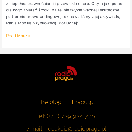
z niepełnosprawnościami i przewlekle chore. O tym jak, po co i
dla kogo zbierać środki, na tej niezwykle ważnej i skutecznej
platformie crowdfundingowej rozmawialiśmy z jej aktywistką
Panią Moniką Szynkowską. Posłuchaj:
Read More »
The blog
Pracuj.pl
tel: (+48) 729 924 770
e-mail: redakcja@radiopraga.pl