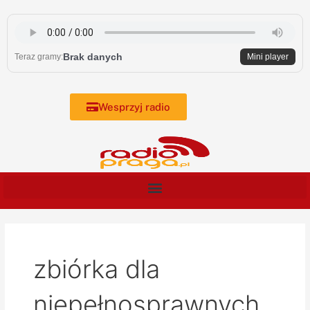
Skip
to
content
Brak danych
Teraz gramy:
Mini player
Wesprzyj radio
zbiórka dla
niepełnosprawnych