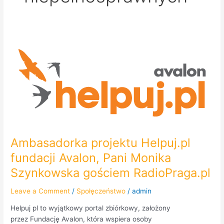
Ambasadorka
projektu
Helpuj.pl
fundacji
Avalon,
Pani
Monika
Szynkowska
gościem
Ambasadorka projektu Helpuj.pl
RadioPraga.pl
fundacji Avalon, Pani Monika
Szynkowska gościem RadioPraga.pl
Leave a Comment
/
Społęczeństwo
/
admin
Helpuj pl to wyjątkowy portal zbiórkowy, założony
przez Fundację Avalon, która wspiera osoby