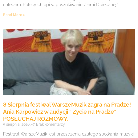
chlebem. Polscy chłopi w poszukiwaniu Ziemi Obiecanej”,
Read More »
8 Sierpnia festiwal WarszeMuzik zagra na Pradze!
Ania Karpowicz w audycji ” Życie na Pradze”
POSŁUCHAJ ROZMOWY.
5 sierpnia, 2026
Brak komentarzy
Festiwal WarszeMuzik jest przestrzenią czułego spotkania muzyki