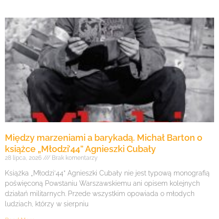
Między marzeniami a barykadą. Michał Barton o
książce „Młodzi’44” Agnieszki Cubały
28 lipca, 2026
Brak komentarzy
Książka „Młodzi’44” Agnieszki Cubały nie jest typową monografią
poświęconą Powstaniu Warszawskiemu ani opisem kolejnych
działań militarnych. Przede wszystkim opowiada o młodych
ludziach, którzy w sierpniu