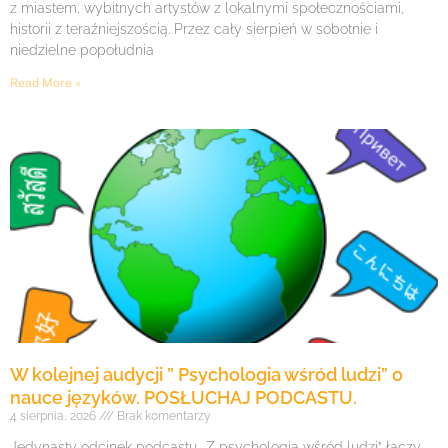
z miastem, wybitnych artystów z lokalnymi społecznościami,
historii z teraźniejszością. Przez cały sierpień w sobotnie i
niedzielne popołudnia
Read More »
W kolejnej audycji ” Psychologia wśród ludzi” o
nauce języków. POSŁUCHAJ PODCASTU.
4 sierpnia, 2026
Brak komentarzy
Jedynasty odcinek podcastu „Z psychologią wśród ludzi” łączy