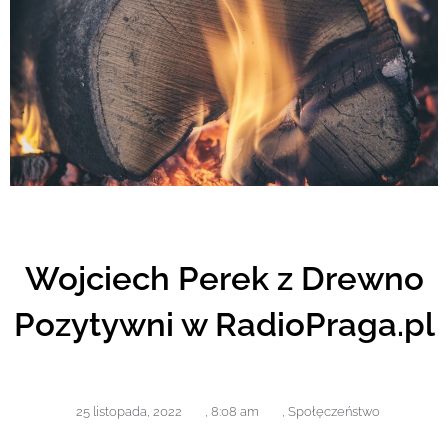
Wojciech Perek z Drewno
Pozytywni w RadioPraga.pl
25 listopada, 2022
,
8:08 am
,
Społęczeństwo