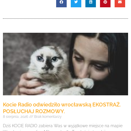
Kocie Radio odwiedziło wrocławską EKOSTRAŻ.
POSŁUCHAJ ROZMOWY.
8 sierpnia, 2026
Brak komentarzy
Dziś KOCIE RADIO zabiera Was w wyjątkowe miejsce na mapie