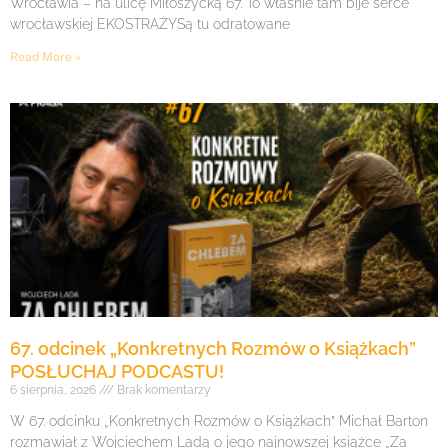
Wrocławia – na ulicę Miłoszycką 67. To właśnie tam bije serce
wrocławskiej EKOSTRAŻYSą tu odratowane
Read More »
67. odcinek „Konkretnych Rozmów o Książkach”
POSŁUCHAJ PODCASTU!
6 sierpnia, 2026
Brak komentarzy
W 67. odcinku „Konkretnych Rozmów o Książkach” Michał Barton
rozmawiał z Wojciechem Ladą o jego najnowszej książce „Za