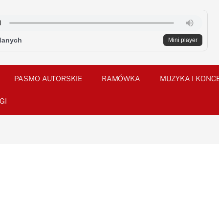
danych
Mini player
PASMO AUTORSKIE
RAMÓWKA
MUZYKA I KONC
GI