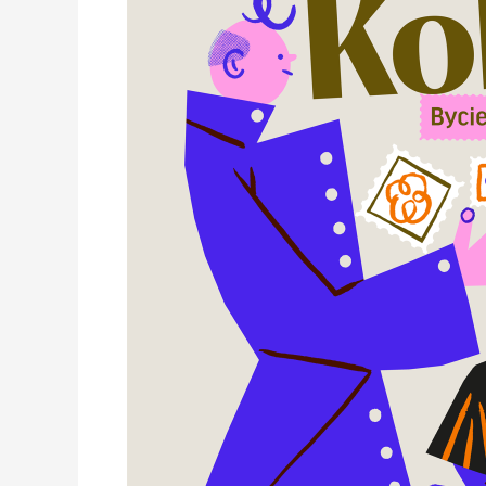
wystawy
w
Muzeum
Warszawskiej
Pragi.
„Kolekcje.
Bycie
pośród
rzeczy”.
Start:
19.11.
Posłuchaj
rozmowy
z
kuratorką
ekspozycji!
PODCAST!