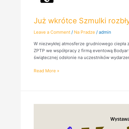
Już wkrótce Szmulki rozbł
Leave a Comment
/
Na Pradze
/
admin
W niezwykłej atmosferze grudniowego ciepła 
ZPTP we współpracy z firmą eventową Bodyart 
świątecznej odsłonie na uczestników wydarzeni
Read More »
Radio
Praga
patronem
nowej