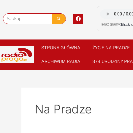
Skip
Post
to
pagination
F
Szukaj
content
a
Brak 
Teraz gramy:
c
e
b
o
o
STRONA GŁÓWNA
ŻYCIE NA PRADZE
k
ARCHIWUM RADIA
378 URODZINY PRA
Na Pradze