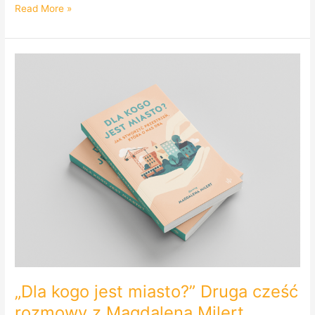
Read More »
„Dla
kogo
jest
miasto?”
Druga
cześć
rozmowy
z
Magdaleną
Milert.
PODCAST!
„Dla kogo jest miasto?” Druga cześć
rozmowy z Magdaleną Milert.