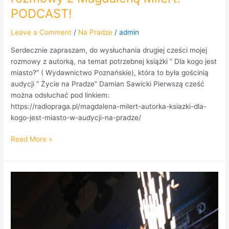
PODCAST!
Leave a Comment
/
Na Pradze
/
admin
Serdecznie zapraszam, do wysłuchania drugiej cześci mojej
rozmowy z autorką, na temat potrzebnej książki ” Dla kogo jest
miasto?” ( Wydawnictwo Poznańskie), która to była gościnią
audycji ” Życie na Pradze” Damian Sawicki Pierwszą cześć
można odsłuchać pod linkiem:
https://radiopraga.pl/magdalena-milert-autorka-ksiazki-dla-
kogo-jest-miasto-w-audycji-na-pradze/
Read More »
W
cyklu:
Praski
Przedsiębiorca
–