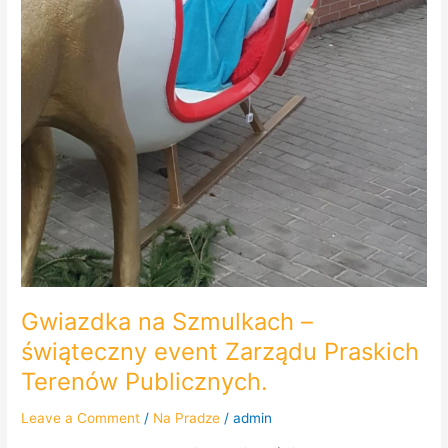
Gwiazdka na Szmulkach –
świąteczny event Zarządu Praskich
Terenów Publicznych.
Leave a Comment
/
Na Pradze
/
admin