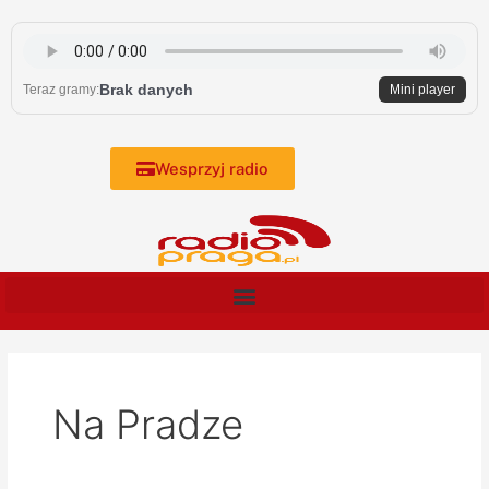
Skip
Post
to
pagination
content
Brak danych
Teraz gramy:
Mini player
Wesprzyj radio
Na Pradze