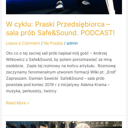
W cyklu: Praski Przedsiębiorca –
sala prób Safe&Sound. PODCAST!
Leave a Comment
/
Na Pradze
/
admin
Oto co o tej zacnej sali prób napisał mój gość – Andrzej
Witkowicz z Safe&Sound, by potem porozmawiać ze mną
osobiście. Zapis tej rozmowy na końcu artykułu. Rozmowę
zaczynamy fenomenalnym utworem formacji Wilki pt: „Eroll”
Zapraszam. Damian Sawicki Safe&Sound – sala prób
powstała pod koniec 2019 r z inicjatywy Adama Krama –
muzyka, perkusisty, twórcy
Read More »
Magdalena