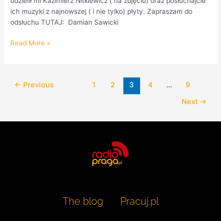
udzielił mi Kazimierz Nitkiewicz ( na zdjęciu) oraz posłuchajcie
ich muzyki z najnowszej ( i nie tylko) płyty. Zapraszam do
odsłuchu TUTAJ: Damian Sawicki
Read More »
←
Previous
1
2
3
4
…
9
Next
→
The blog
Pracuj.pl