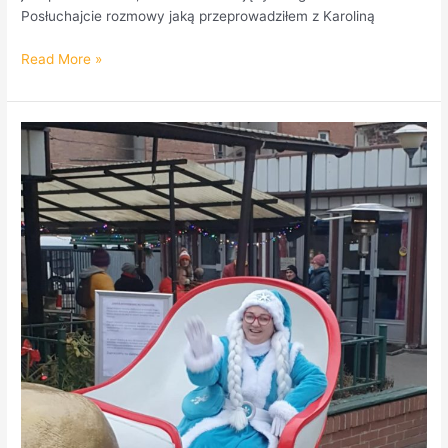
Posłuchajcie rozmowy jaką przeprowadziłem z Karoliną
Read More »
Gwiazdka
na
Szmulkach
–
świąteczny
event
Zarządu
Praskich
Terenów
Publicznych.