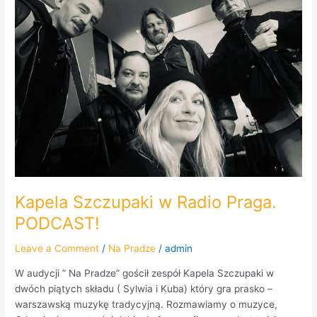
w
Radio
Praga.
PODCAST!
Kapela Szczupaki w Radio Praga.
PODCAST!
Leave a Comment
/
Na Pradze
/
admin
W audycji ” Na Pradze” gościł zespół Kapela Szczupaki w
dwóch piątych składu ( Sylwia i Kuba) który gra prasko –
warszawską muzykę tradycyjną. Rozmawiamy o muzyce,