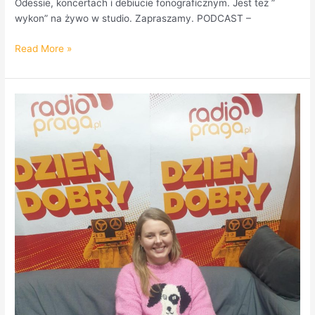
Odessie, koncertach i debiucie fonograficznym. Jest też ”
wykon” na żywo w studio. Zapraszamy. PODCAST –
Read More »
Praski
Przedsiębiorca
–
Karolina
Senko
ze
Smiling
Pet
Studio
w
Radio
Praga.