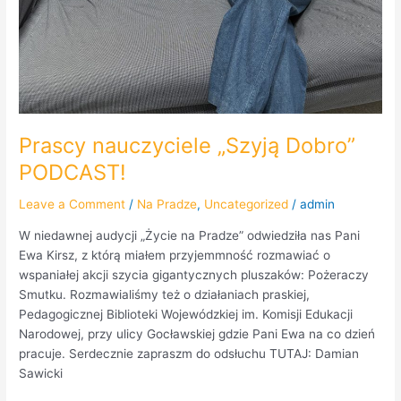
Prascy nauczyciele „Szyją Dobro”
PODCAST!
Leave a Comment
/
Na Pradze
,
Uncategorized
/
admin
W niedawnej audycji „Życie na Pradze” odwiedziła nas Pani
Ewa Kirsz, z którą miałem przyjemmność rozmawiać o
wspaniałej akcji szycia gigantycznych pluszaków: Pożeraczy
Smutku. Rozmawialiśmy też o działaniach praskiej,
Pedagogicznej Biblioteki Wojewódzkiej im. Komisji Edukacji
Narodowej, przy ulicy Gocławskiej gdzie Pani Ewa na co dzień
pracuje. Serdecznie zapraszm do odsłuchu TUTAJ: Damian
Sawicki