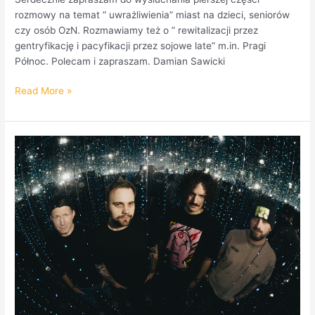
rozmowy na temat ” uwrażliwienia” miast na dzieci, seniorów
czy osób OzN. Rozmawiamy też o ” rewitalizacji przez
gentryfikację i pacyfikacji przez sojowe late” m.in. Pragi
Północ. Polecam i zapraszam. Damian Sawicki
Read More »
Wirefall
w
audycji
„Na
Pradze”.
PODCAST!