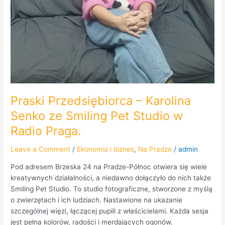
Praski Przedsiębiorca – Karolina
Senko ze Smiling Pet Studio w
Radio Praga.
Leave a Comment
/
Ekonomia i biznes
,
Na Pradze
/
admin
Pod adresem Brzeska 24 na Pradze-Północ otwiera się wiele
kreatywnych działalności, a niedawno dołączyło do nich także
Smiling Pet Studio. To studio fotograficzne, stworzone z myślą
o zwierzętach i ich ludziach. Nastawione na ukazanie
szczególnej więzi, łączącej pupili z właścicielami. Każda sesja
jest pełna kolorów, radości i merdających ogonów.