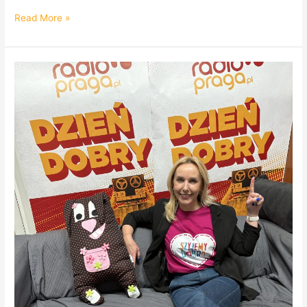
Read More »
Prascy
nauczyciele
„Szyją
Dobro”
PODCAST!