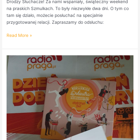
Drodzy Słuchacze! Za nami wspaniały, świąteczny weekend
na praskich Szmulkach. To były niezwykłe dwa dni. O tym co
tam się działo, możecie posłuchać na specjalnie
przygotowanej relacji. Zapraszamy do odsłuchu:
Read More »
Warszawska
Orkiestra
Sentymentalna
w
Radio
Praga.
PODCAST!