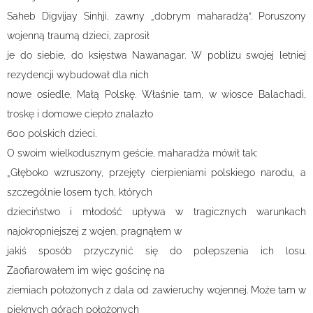
Saheb Digvijay Sinhji, zawny „dobrym maharadżą”. Poruszony
wojenną traumą dzieci, zaprosił
je do siebie, do księstwa Nawanagar. W pobliżu swojej letniej
rezydencji wybudował dla nich
nowe osiedle, Małą Polskę. Właśnie tam, w wiosce Balachadi,
troskę i domowe ciepło znalazło
600 polskich dzieci.
O swoim wielkodusznym geście, maharadża mówił tak:
„Głęboko wzruszony, przejęty cierpieniami polskiego narodu, a
szczególnie losem tych, których
dzieciństwo i młodość upływa w tragicznych warunkach
najokropniejszej z wojen, pragnąłem w
jakiś sposób przyczynić się do polepszenia ich losu.
Zaofiarowałem im więc gościnę na
ziemiach położonych z dala od zawieruchy wojennej. Może tam w
pięknych górach położonych