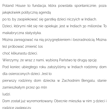
Poland House to fundacja, która powstała spontanicznie, poza
jakąkolwiek polityczną agendą
po to, by zaopiekować się garstką dzieci niczyich w Indiach.
Dzieci, którymi nikt się nie opiekuje, jest w Indiach 30 milionów. To
makabryczna statystyka.
Można zareagować na nią przygnębieniem i bezradnością. Można
też próbować zmienić los
choć kilkunastu dzieci.
Wierzymy, że wraz z nami, wybiorą Państwo tę drugą opcję.
Pod koniec ubiegłego roku założyliśmy w Indiach rodzinny dom
dla osieroconych dzieci. Jest to
pierwszy rodzinny dom dziecka w Zachodnim Bengalu, stanie
zamieszkałym przez 90 mln
ludzi.
Dom został już wyremontowany. Obecnie mieszka w nim 3 dzieci i
rodzice zastępczy.