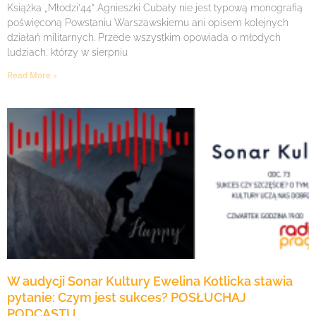
Książka „Młodzi’44” Agnieszki Cubały nie jest typową monografią
poświęconą Powstaniu Warszawskiemu ani opisem kolejnych
działań militarnych. Przede wszystkim opowiada o młodych
ludziach, którzy w sierpniu
Read More »
W audycji Sonar Kultury Ewelina Kotlicka stawia
pytanie: Czym jest sukces? POSŁUCHAJ
PODCASTU.