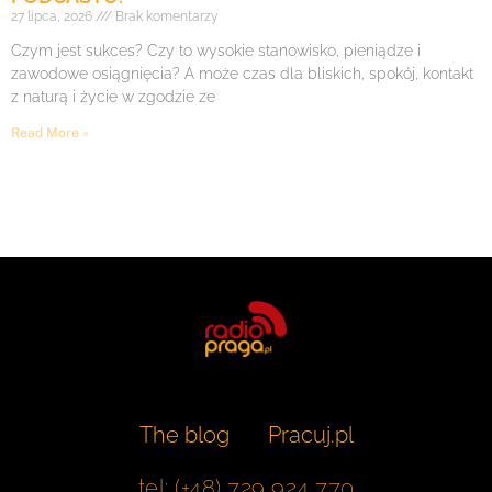
27 lipca, 2026
Brak komentarzy
Czym jest sukces? Czy to wysokie stanowisko, pieniądze i
zawodowe osiągnięcia? A może czas dla bliskich, spokój, kontakt
z naturą i życie w zgodzie ze
Read More »
The blog
Pracuj.pl
tel: (+48) 729 924 770