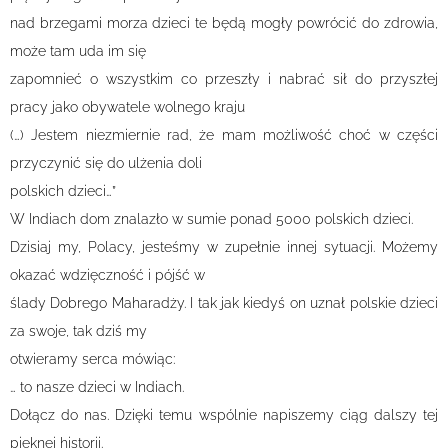
nad brzegami morza dzieci te będą mogły powrócić do zdrowia,
może tam uda im się
zapomnieć o wszystkim co przeszły i nabrać sił do przyszłej
pracy jako obywatele wolnego kraju
(…) Jestem niezmiernie rad, że mam możliwość choć w części
przyczynić się do ulżenia doli
polskich dzieci…”
W Indiach dom znalazło w sumie ponad 5000 polskich dzieci.
Dzisiaj my, Polacy, jesteśmy w zupełnie innej sytuacji. Możemy
okazać wdzięczność i pójść w
ślady Dobrego Maharadży. I tak jak kiedyś on uznał polskie dzieci
za swoje, tak dziś my
otwieramy serca mówiąc:
… to nasze dzieci w Indiach.
Dołącz do nas. Dzięki temu wspólnie napiszemy ciąg dalszy tej
pięknej historii.