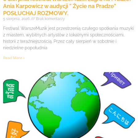
Ania Karpowicz w audycji ” Życie na Pradze”
POSŁUCHAJ ROZMOWY.
5 sierpnia, 2026
Brak komentarzy
Festiwal WarszeMuzik jest przestrzenią czułego spotkania muzyki
z miastem, wybitnych artystów z lokalnymi społecznościami,
historii z teraźniejszością. Przez cały sierpień w sobotnie i
niedzielne popołudnia
Read More »