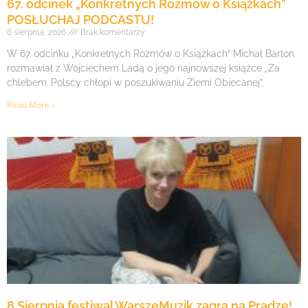
67. odcinek „Konkretnych Rozmów o Książkach”
POSŁUCHAJ PODCASTU!
6 sierpnia, 2026
Brak komentarzy
W 67. odcinku „Konkretnych Rozmów o Książkach” Michał Barton
rozmawiał z Wojciechem Ladą o jego najnowszej książce „Za
chlebem. Polscy chłopi w poszukiwaniu Ziemi Obiecanej”,
Read More »
8 Sierpnia festiwal WarszeMuzik zagra na Pradze!