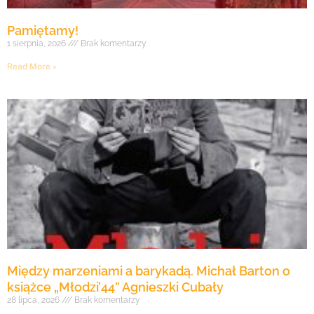
Pamiętamy!
1 sierpnia, 2026
Brak komentarzy
Read More »
Między marzeniami a barykadą. Michał Barton o
książce „Młodzi’44” Agnieszki Cubały
28 lipca, 2026
Brak komentarzy