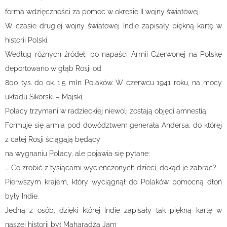
forma wdzięczności za pomoc w okresie II wojny światowej.
W czasie drugiej wojny światowej Indie zapisały piękną kartę w
historii Polski.
Według różnych źródeł, po napaści Armii Czerwonej na Polskę
deportowano w głąb Rosji od
800 tys. do ok. 1,5 mln Polaków. W czerwcu 1941 roku, na mocy
układu Sikorski – Majski,
Polacy trzymani w radzieckiej niewoli zostają objęci amnestią.
Formuje się armia pod dowództwem generała Andersa, do której
z całej Rosji ściągają będący
na wygnaniu Polacy, ale pojawia się pytane:
…. Co zrobić z tysiącami wycieńczonych dzieci, dokąd je zabrać?
Pierwszym krajem, który wyciągnął do Polaków pomocną dłoń
były Indie.
Jedną z osób, dzięki której Indie zapisały tak piękną kartę w
naszej historii był Maharadża Jam