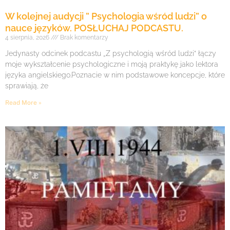
W kolejnej audycji ” Psychologia wśród ludzi” o
nauce języków. POSŁUCHAJ PODCASTU.
4 sierpnia, 2026
Brak komentarzy
Jedynasty odcinek podcastu „Z psychologią wśród ludzi” łączy
moje wykształcenie psychologiczne i moją praktykę jako lektora
języka angielskiego.Poznacie w nim podstawowe koncepcje, które
sprawiają, że
Read More »