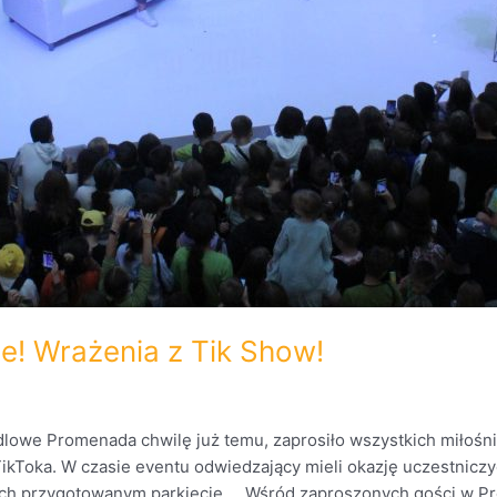
e! Wrażenia z Tik Show!
owe Promenada chwilę już temu, zaprosiło wszystkich miłośni
TikToka. W czasie eventu odwiedzający mieli okazję uczestnicz
 nich przygotowanym parkiecie. Wśród zaproszonych gości w Pr