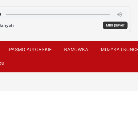
danych
Mini player
PASMO AUTORSKIE
RAMÓWKA
MUZYKA I KONC
GI