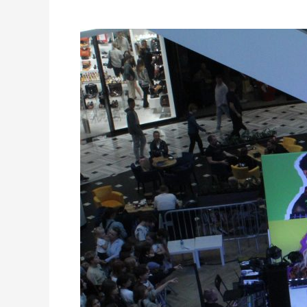
Influencerzy
w
Promenadzie!
Wrażenia
z
Tik
Show!