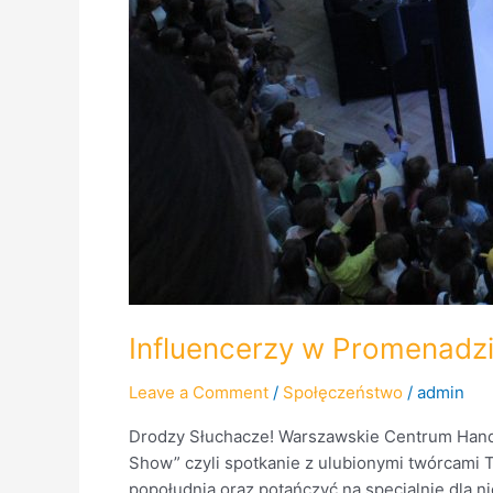
Influencerzy w Promenadzi
Leave a Comment
/
Społęczeństwo
/
admin
Drodzy Słuchacze! Warszawskie Centrum Handl
Show” czyli spotkanie z ulubionymi twórcami 
popołudnia oraz potańczyć na specjalnie dla