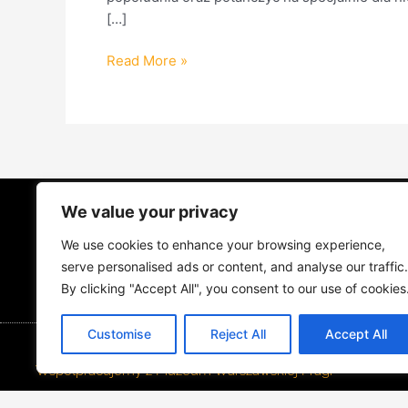
[…]
Read More »
We value your privacy
STRONA GŁÓWNA
ŻYCIE NA PRADZ
We use cookies to enhance your browsing experience,
MUZYKA I KONCERTY
KONTAKT
serve personalised ads or content, and analyse our traffic.
By clicking "Accept All", you consent to our use of cookies
Customise
Reject All
Accept All
Współpracujemy z Muzeum Warszawskiej Pragi