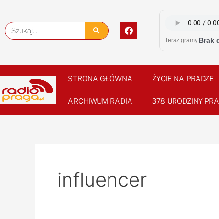
Skip
to
F
Szukaj
content
a
Brak 
Teraz gramy:
c
e
b
o
o
STRONA GŁÓWNA
ŻYCIE NA PRADZE
k
ARCHIWUM RADIA
378 URODZINY PRA
influencer